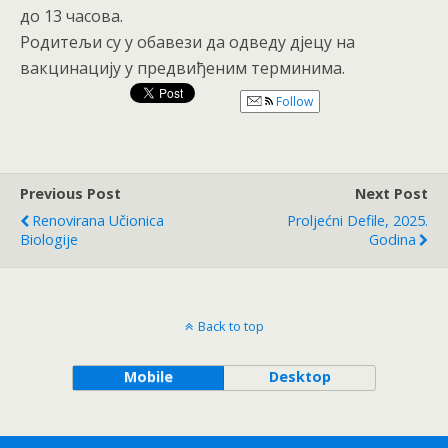
до 13 часова.
Родитељи су у обавези да одведу дјецу на
вакцинацију у предвиђеним терминима.
Follow
Previous Post
Next Post
Renovirana Učionica
Proljećni Defile, 2025.
Biologije
Godina
Back to top
Mobile
Desktop