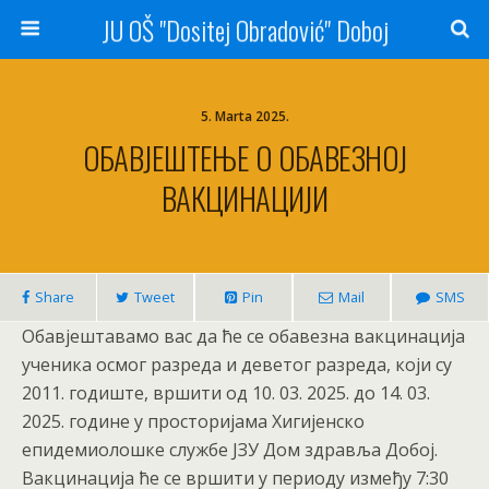
JU OŠ "Dositej Obradović" Doboj
5. Marta 2025.
ОБАВЈЕШТЕЊЕ О ОБАВЕЗНОЈ
ВАКЦИНАЦИЈИ
Share
Tweet
Pin
Mail
SMS
Обавјештавамо вас да ће се обавезна вакцинација
ученика осмог разреда и деветог разреда, који су
2011. годиште, вршити од 10. 03. 2025. до 14. 03.
2025. године у просторијама Хигијенско
епидемиолошке службе ЈЗУ Дом здравља Добој.
Вакцинација ће се вршити у периоду између 7:30