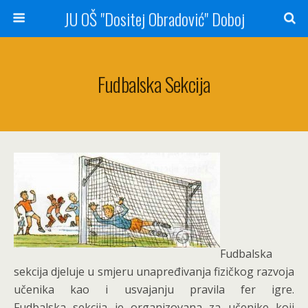
JU OŠ "Dositej Obradović" Doboj
Fudbalska Sekcija
Fudbalska
sekcija djeluje u smjeru unapređivanja fizičkog razvoja
učenika kao i usvajanju pravila fer igre.
Fudbalska sekcija je organizovana za učenike koji