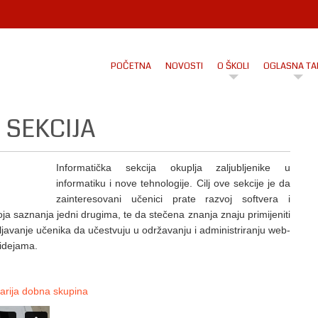
POČETNA
NOVOSTI
O ŠKOLI
OGLASNA TA
 SEKCIJA
Informatička sekcija okuplja zaljubljenike u
informatiku i nove tehnologije. Cilj ove sekcije je da
zainteresovani učenici prate razvoj softvera i
ja saznanja jedni drugima, te da stečena znanja znaju primijeniti
bljavanje učenika da učestvuju u održavanju i administriranju web-
 idejama.
tarija dobna skupina