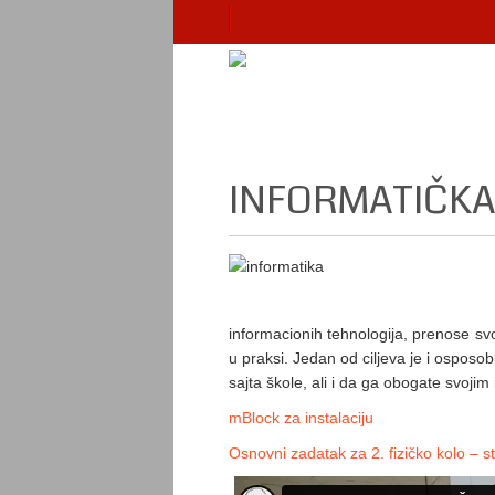
INFORMATIČKA
informacionih tehnologija, prenose svo
u praksi. Jedan od ciljeva je i osposo
sajta škole, ali i da ga obogate svojim
mBlock za instalaciju
Osnovni zadatak za 2. fizičko kolo – s