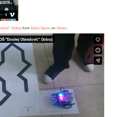
adović” Doboj
from
Dario Djuric
on
Vimeo
.