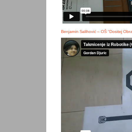
Benjamin Salihović – OŠ “Dositej Obr