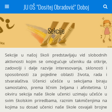
JU OŠ "Dositej Obradović" Doboj
Sekcije
Sekcije u našoj školi predstavljaju vid slobodnih
aktivnosti kojim se omogućuje učeniku da otkrije,
zadovolji i dalje razvije interesovanja, sklonosti i
sposobnosti za pojedine oblasti života, rada i
stvaralaštva. Učenici učešće u sekcijama biraju
samostalno, prema ličnim željama i afinitetima. U
okviru sekcija naše škole učenici uzimaju učešće u
svim školskim priredbama, raznim takmičenjima na
kojima su dosad učenici naše škole osvajali brojne