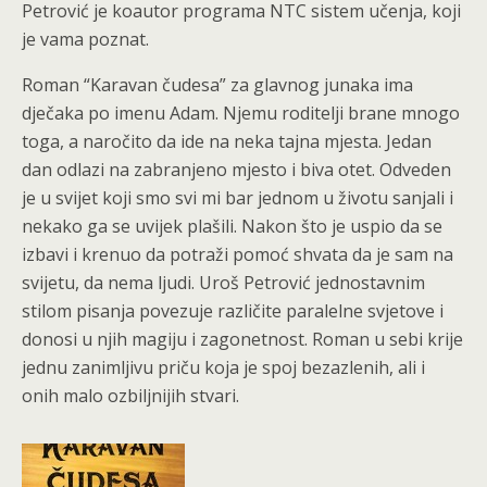
Petrović je koautor programa NTC sistem učenja, koji
je vama poznat.
Roman “Karavan čudesa” za glavnog junaka ima
dječaka po imenu Adam. Njemu roditelji brane mnogo
toga, a naročito da ide na neka tajna mjesta. Jedan
dan odlazi na zabranjeno mjesto i biva otet. Odveden
je u svijet koji smo svi mi bar jednom u životu sanjali i
nekako ga se uvijek plašili. Nakon što je uspio da se
izbavi i krenuo da potraži pomoć shvata da je sam na
svijetu, da nema ljudi. Uroš Petrović jednostavnim
stilom pisanja povezuje različite paralelne svjetove i
donosi u njih magiju i zagonetnost. Roman u sebi krije
jednu zanimljivu priču koja je spoj bezazlenih, ali i
onih malo ozbiljnijih stvari.