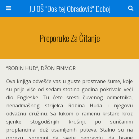
JU OŠ "Dositej Obradović" Doboj
Preporuke Za Čitanje
“ROBIN HUD”, DŽON FINMOR
Ova knjiga odvešće vas u guste prostrane šume, koje
su prije više od sedam stotina godina pokrivale veći
dio Engleske. Tu ćete sresti čuvenog odmetnika,
nenadmašnog strijelca Robina Huda i njegovu
odvažnu družinu. Sa lukom o ramenu krstare kroz
sjenke stogodišnjih krošnji, po sunčanim
proplancima, duž usamljenih puteva. Stalno su na
oprezu, spremni da svete nepravdu, da brane