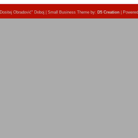
ositej Obradović" Doboj | Small Business Theme by:
D5 Creation
| Powere