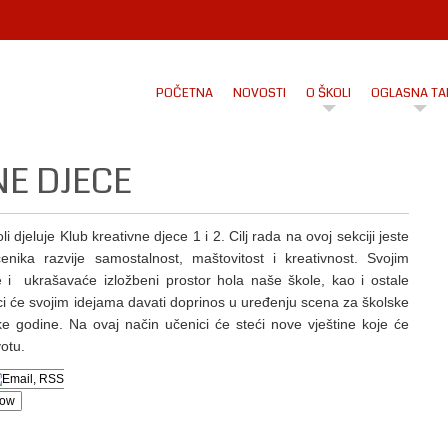
POČETNA
NOVOSTI
O ŠKOLI
OGLASNA TA
NE DJECE
li djeluje Klub kreativne djece 1 i 2. Cilj rada na ovoj sekciji jeste
nika razvije samostalnost, maštovitost i kreativnost. Svojim
i ukrašavaće izložbeni prostor hola naše škole, kao i ostale
ici će svojim idejama davati doprinos u uređenju scena za školske
ke godine. Na ovaj način učenici će steći nove vještine koje će
otu.
low