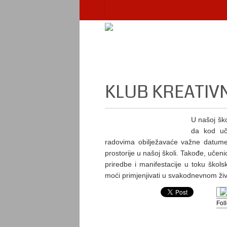
KLUB KREATIV
U našoj ško
da kod uče
radovima obilježavaće važne datume 
prostorije u našoj školi. Takođe, učen
priredbe i manifestacije u toku škols
moći primjenjivati u svakodnevnom živ
Fol