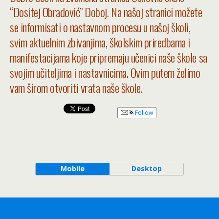
“Dositej Obradović” Doboj. Na našoj stranici možete
se informisati o nastavnom procesu u našoj školi,
svim aktuelnim zbivanjima, školskim priredbama i
manifestacijama koje pripremaju učenici naše škole sa
svojim učiteljima i nastavnicima. Ovim putem želimo
vam širom otvoriti vrata naše škole.
Follow
Mobile
Desktop