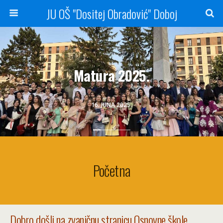
JU OŠ "Dositej Obradović" Doboj
Matura 2025.
16. JUNA 2025.
Početna
Dobro došli na zvaničnu stranicu Osnovne škole