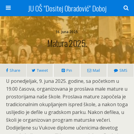
JU OŠ "Dositej Obradović" Doboj
16. Juna 2025.
Matura 2025.
Share
Tweet
Pin
Mail
SMS
U ponedjeljak, 9. juna 2025. godine, sa početkom u
19.00 časova, organizovana je proslava male mature u
prostorijama naše škole. Proslava mature započela je
tradicionalnim okupljanjem ispred škole, a nakon toga
uslijedio je defile u gradskom parku. Nakon defilea, u
školi je organizovan program maturske večeri.
Dodijeljene su Vukove diplome učenicima devetog