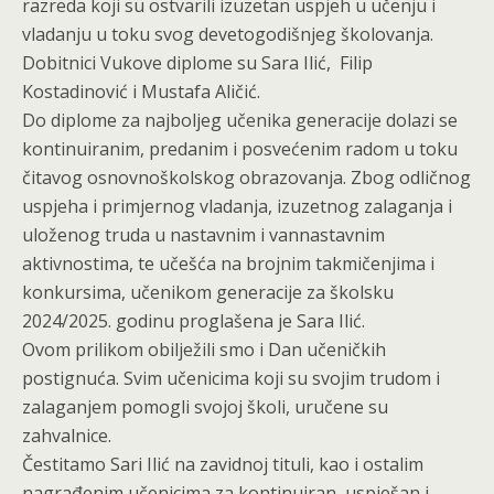
razreda koji su ostvarili izuzetan uspjeh u učenju i
vladanju u toku svog devetogodišnjeg školovanja.
Dobitnici Vukove diplome su Sara Ilić, Filip
Kostadinović i Mustafa Aličić.
Do diplome za najboljeg učenika generacije dolazi se
kontinuiranim, predanim i posvećenim radom u toku
čitavog osnovnoškolskog obrazovanja. Zbog odličnog
uspjeha i primjernog vladanja, izuzetnog zalaganja i
uloženog truda u nastavnim i vannastavnim
aktivnostima, te učešća na brojnim takmičenjima i
konkursima, učenikom generacije za školsku
2024/2025. godinu proglašena je Sara Ilić.
Ovom prilikom obilježili smo i Dan učeničkih
postignuća. Svim učenicima koji su svojim trudom i
zalaganjem pomogli svojoj školi, uručene su
zahvalnice.
Čestitamo Sari Ilić na zavidnoj tituli, kao i ostalim
nagrađenim učenicima za kontinuiran, uspješan i