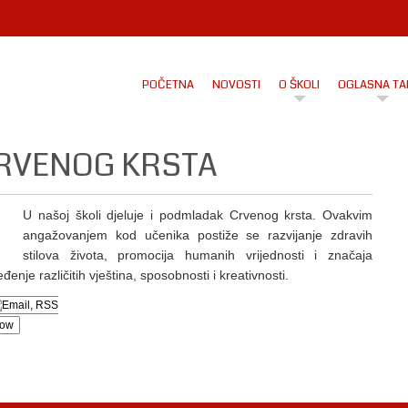
POČETNA
NOVOSTI
O ŠKOLI
OGLASNA TA
RVENOG KRSTA
U našoj školi djeluje i podmladak Crvenog krsta. Ovakvim
angažovanjem kod učenika postiže se razvijanje zdravih
stilova života, promocija humanih vrijednosti i značaja
enje različitih vještina, sposobnosti i kreativnosti.
low