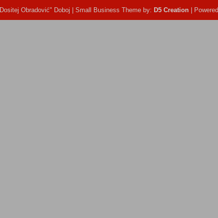
ositej Obradović" Doboj | Small Business Theme by:
D5 Creation
| Powere