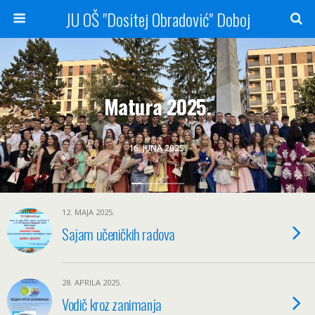
JU OŠ "Dositej Obradović" Doboj
Matura 2025.
16. JUNA 2025.
12. MAJA 2025.
Sajam učeničkih radova
28. APRILA 2025.
Vodič kroz zanimanja