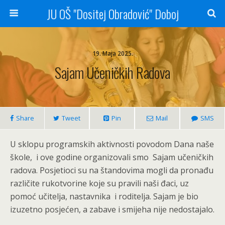
JU OŠ "Dositej Obradović" Doboj
19. Maja 2025.
Sajam Učeničkih Radova
Share
Tweet
Pin
Mail
SMS
U sklopu programskih aktivnosti povodom Dana naše
škole, i ove godine organizovali smo Sajam učeničkih
radova. Posjetioci su na štandovima mogli da pronađu
različite rukotvorine koje su pravili naši đaci, uz
pomoć učitelja, nastavnika i roditelja. Sajam je bio
izuzetno posjećen, a zabave i smijeha nije nedostajalo.